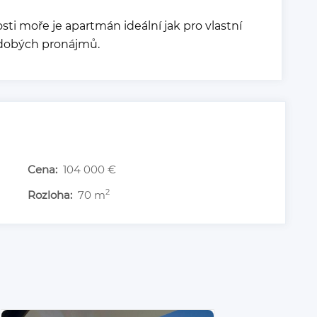
osti moře je apartmán ideální jak pro vlastní
kodobých pronájmů.
Cena:
104 000 €
2
Rozloha:
70 m