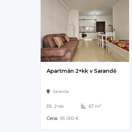
95 000 €
Apartmán 2+kk v Sarandě
Saranda
2
2+kk
67 m
Cena:
95 000 €