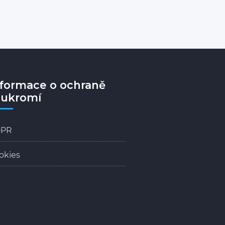
nformace o ochraně
oukromí
PR
okies