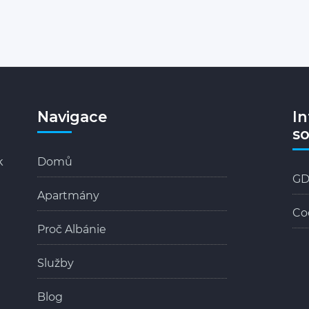
Navigace
I
s
k
Domů
GD
Apartmány
Co
Proč Albánie
Služby
Blog