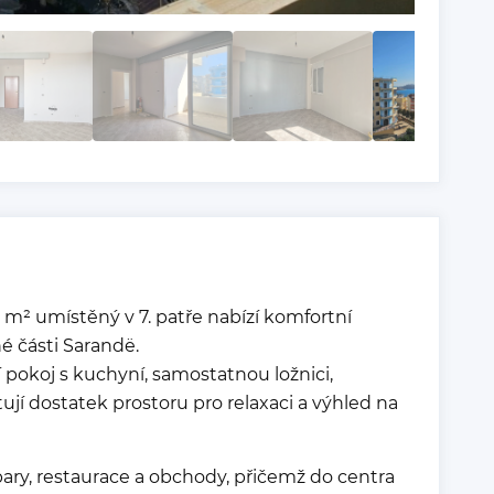
m² umístěný v 7. patře nabízí komfortní
é části Sarandë.
 pokoj s kuchyní, samostatnou ložnici,
jí dostatek prostoru pro relaxaci a výhled na
bary, restaurace a obchody, přičemž do centra