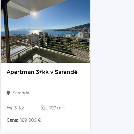
189 000 €
Apartmán 3+kk v Sarandě
Saranda
2
3+kk
107 m
Cena:
189 000 €