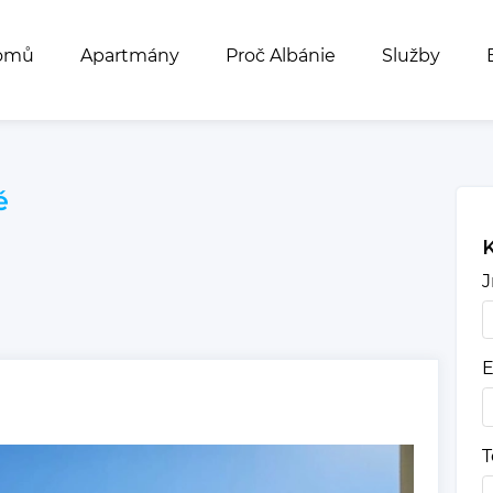
omů
Apartmány
Proč Albánie
Služby
ě
K
J
E
T