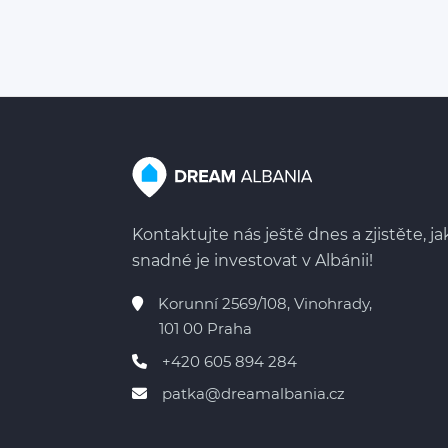
Kontaktujte nás ještě dnes a zjistěte, ja
snadné je investovat v Albánii!
Korunní 2569/108, Vinohrady,
101 00 Praha
+420 605 894 284
patka@dreamalbania.cz