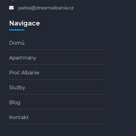
patka@dreamalbania.cz
Cena:
189 000 €
Navigace
Domů
Apartmány
Proč Albánie
Služby
Blog
Kontakt