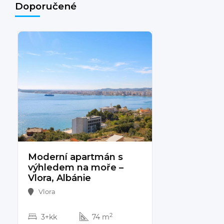
Doporučené
192 000 €
Moderní apartmán s
výhledem na moře –
Vlora, Albánie
Vlora
2
3+kk
74 m