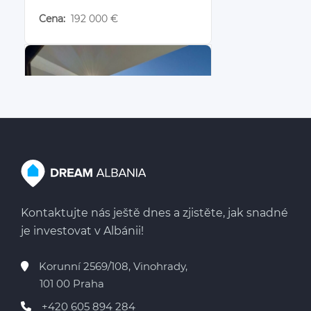
Cena:
192 000 €
189 000 €
Kontaktujte nás ještě dnes a zjistěte, jak snadné
Apartmán 3+kk v
je investovat v Albánii!
Sarandě
Korunní 2569/108, Vinohrady,
Saranda
101 00 Praha
2
3+kk
107 m
+420 605 894 284